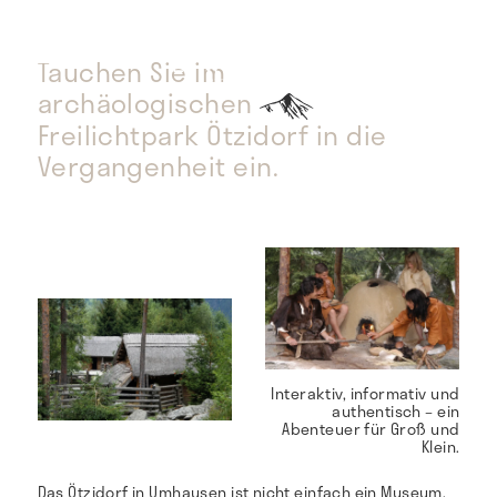
Tauchen Sie im
archäologischen
Freilichtpark Ötzidorf in die
Vergangenheit ein.
Interaktiv, informativ und
authentisch – ein
Abenteuer für Groß und
Klein.
Das Ötzidorf in Umhausen ist nicht einfach ein Museum,