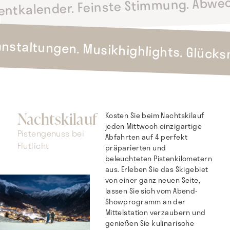
entkalender. Feinste Stimmung. Abwec
anstaltungen. Musikhighlights. Glück
Nachtskilauf
Kosten Sie beim Nachtskilauf
jeden Mittwoch einzigartige
Pistengenuss bei
Abfahrten auf 4 perfekt
Flutlicht
präparierten und
beleuchteten Pistenkilometern
aus. Erleben Sie das Skigebiet
von einer ganz neuen Seite,
lassen Sie sich vom Abend-
Showprogramm an der
Mittelstation verzaubern und
genießen Sie kulinarische